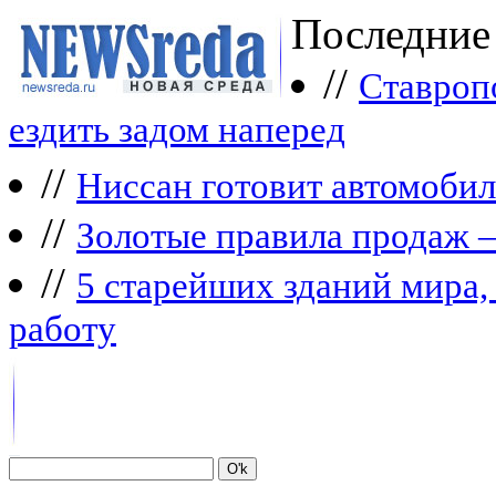
Последние
//
Ставроп
ездить задом наперед
//
Ниссан готовит автомобил
//
Зoлoтые прaвилa продаж 
//
5 старейших зданий мира, 
работу