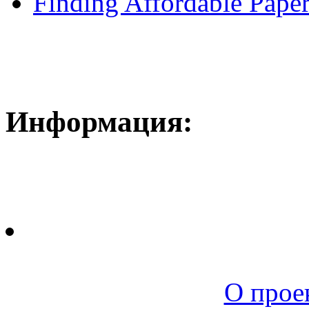
Finding Affordable Paper
Информация:
Новая среда |
О прое