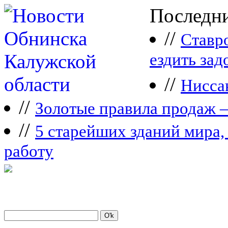
Последни
//
Ставр
ездить зад
//
Нисса
//
Зoлoтые прaвилa продаж 
//
5 старейших зданий мира, 
работу