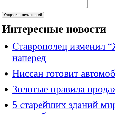
Интересные новости
Ставрополец изменил “
наперед
Ниссан готовит автомо
Зoлoтые прaвилa прода
5 старейших зданий мир