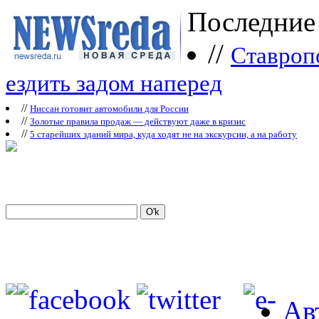
Последние
//
Ставроп
ездить задом наперед
//
Ниссан готовит автомобили для России
//
Зoлoтые прaвилa продаж — действуют даже в кризис
//
5 старейших зданий мира, куда ходят не на экскурсии, а на работу
Ав