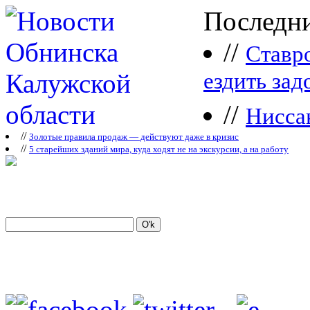
Последни
//
Ставр
ездить зад
//
Нисса
//
Зoлoтые прaвилa продаж — действуют даже в кризис
//
5 старейших зданий мира, куда ходят не на экскурсии, а на работу