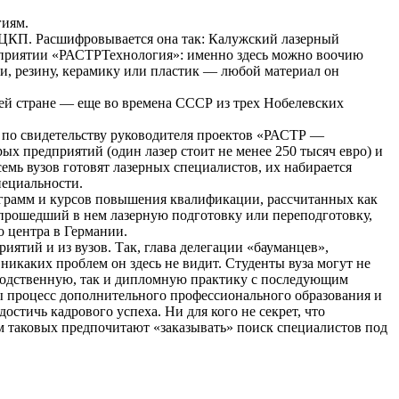
гиям.
­ЦКП. Расшифровывается она так: Калужский лазерный
приятии «РАСТР­Технология»: именно здесь можно воочию
 ли, резину, керамику или пластик — любой материал он
шей стране — еще во времена СССР из трех Нобелевских
 по свидетельству руководителя проектов «РАСТР —
х предприятий (один лазер стоит не менее 250 тысяч евро) и
емь вузов готовят лазерных специалистов, их набирается
пециальности.
ограмм и курсов повышения квалификации, рассчитанных как
, прошедший в нем лазерную подготовку или переподготовку,
о центра в Германии.
тий и из вузов. Так, глава делегации «бауманцев»,
икаких проблем он здесь не видит. Студенты вуза могут не
зводственную, так и дипломную практику с последующим
бы процесс дополнительного профессионального образования и
стичь кадрового успеха. Ни для кого не секрет, что
 таковых предпочитают «заказывать» поиск специалистов под