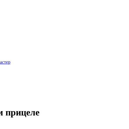
астер
м прицеле