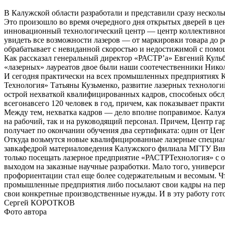
В Калужской области разработали и представили сразу нескол
Это произошло во время очередного дня открытых дверей в ц
инновационный технологический центр — центр коллективного
увидеть все возможности лазеров — от маркировки товара до ре
обрабатывает с невиданной скоростью и недостижимой с помо
Как рассказал генеральный директор «РАСТР’а» Евгений Кульб
«лазерных» лауреатов двое были наши сооте­чественники Нико
И сегодня практически на всех промышленных предприятиях К
Технология» Татьяны Кузьменко, развитие лазерных технологи
острой нехваткой квалифицированных кадров, способных обслуж
всего­навсего 120 человек в год, причем, как показывает прак
Между тем, нехватка кадров — дело вполне поправимое. Калуж
на рабочий, так и на руководящий персонал. Причем, Центр г
получает по окончании обучения два сертификата: один от Цент
Откуда возьмутся новые квалифицированные лазерные специал
завкафедрой материаловедения Калужского филиала МГТУ Викто
только посещать лазерное предприятие «РАСТР­Технология» с 
выходом на заказные научные разработки. Мало того, универси
профориентации стал еще более содержательным и весомым. Что
промышленные предприятия либо посылают свои кадры на пере
свои конкретные производственные нужды. И в эту работу гот
Сергей КОРОТКОВ
Фото автора