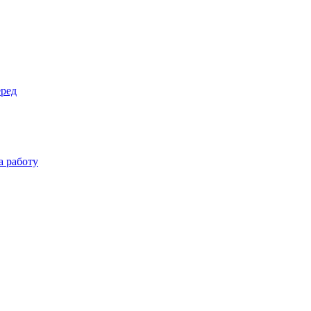
еред
а работу