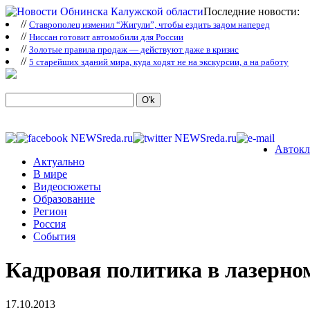
Последние новости:
//
Ставрополец изменил “Жигули”, чтобы ездить задом наперед
//
Ниссан готовит автомобили для России
//
Зoлoтые прaвилa продаж — действуют даже в кризис
//
5 старейших зданий мира, куда ходят не на экскурсии, а на работу
Автокл
Актуально
В мире
Видеосюжеты
Образование
Регион
Россия
События
Кадровая политика в лазерно
17.10.2013