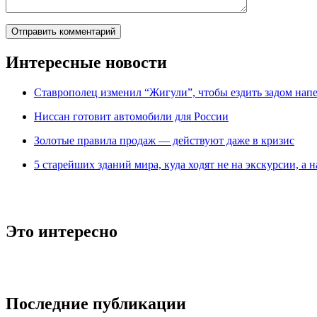
Интересные новости
Ставрополец изменил “Жигули”, чтобы ездить задом нап
Ниссан готовит автомобили для России
Зoлoтые прaвилa продаж — действуют даже в кризис
5 старейших зданий мира, куда ходят не на экскурсии, а н
Это интересно
Последние публикации