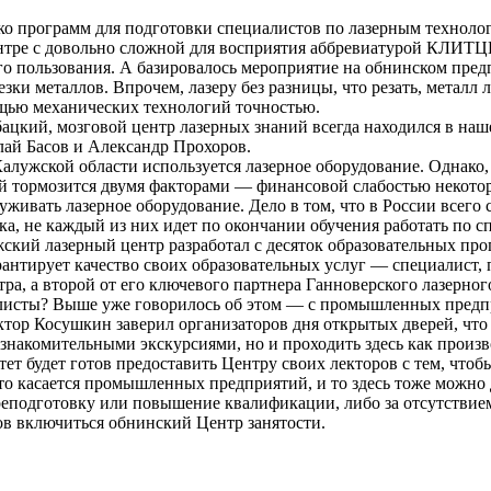
ько программ для подготовки специалистов по лазерным техноло
ентре с довольно сложной для восприятия аббревиатурой КЛИТЦ
 пользования. А базировалось мероприятие на обнинском пред
зки металлов. Впрочем, лазеру без разницы, что резать, металл
щью механических технологий точностью.
ацкий, мозговой центр лазерных знаний всегда находился в на
лай Басов и Александр Прохоров.
алужской области используется лазерное оборудование. Однако,
й тормозится двумя факторами — финансовой слабостью некоторы
ивать лазерное оборудование. Дело в том, что в России всего с
тика, не каждый из них идет по окончании обучения работать по с
ский лазерный центр разработал с десяток образовательных пр
арантирует качество своих образовательных услуг — специалист
ра, а второй от его ключевого партнера Ганноверского лазерног
исты? Выше уже говорилось об этом — с промышленных предприя
р Косушкин заверил организаторов дня открытых дверей, что н
ознакомительными экскурсиями, но и проходить здесь как прои
тет будет готов предоставить Центру своих лекторов с тем, что
 касается промышленных предприятий, и то здесь тоже можно до
подготовку или повышение квалификации, либо за отсутствием
ов включиться обнинский Центр занятости.