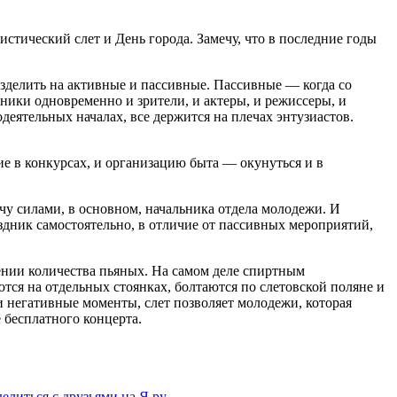
тический слет и День города. Замечу, что в последние годы
азделить на активные и пассивные. Пассивные — когда со
ники одновременно и зрители, и актеры, и режиссеры, и
еятельных началах, все держится на плечах энтузиастов.
тие в конкурсах, и организацию быта — окунуться и в
чу силами, в основном, начальника отдела молодежи. И
здник самостоятельно, в отличие от пассивных мероприятий,
ении количества пьяных. На самом деле спиртным
тся на отдельных стоянках, болтаются по слетовской поляне и
и негативные моменты, слет позволяет молодежи, которая
е бесплатного концерта.