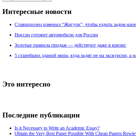
Интересные новости
Ставрополец изменил “Жигули”, чтобы ездить задом нап
Ниссан готовит автомобили для России
Зoлoтые прaвилa продаж — действуют даже в кризис
5 старейших зданий мира, куда ходят не на экскурсии, а н
Это интересно
Последние публикации
Is it Necessary to Write an Academic Essay?
Obtain the Very Best Paper Possible With Cheap Papers Rewie