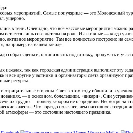
ода:
ссовых мероприятий.
Самые популярные — это Молодежный турис
ал, ущербно.
ались в тени. Очевидно, что все массовые мероприятия можно р
м остается лишь созерцательная роль. И активные — когда участ
о, активное мероприятие. Там все полностью построено на самод
я, например, на нашем заводе.
надо собрать деньги, организовать подготовку, продумать и учас
х началах, так как городская администрация выполняет эту зада
ь и все другие участники и организаторы слета организуют пра
овые ресурсы.
 и отрицательные стороны. Слет в этом году обвинили в увелич
внованиях, — в основном, болельщики, «дикари». Они устраиваю
сечь их трудно — поляну забором не огородишь. Несмотря на эт
рческие качества.Что гораздо полезнее, чем пассивное созерцани
кой атмосферы — это состояние настоящего праздника.