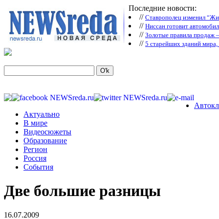
Последние новости:
//
Ставрополец изменил “Жиг
//
Ниссан готовит автомобил
//
Зoлoтые прaвилa продаж 
//
5 старейших зданий мира, 
Автокл
Актуально
В мире
Видеосюжеты
Образование
Регион
Россия
События
Две большие разницы
16.07.2009