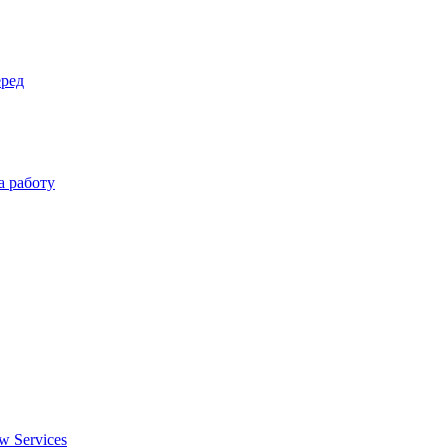
еред
а работу
w Services