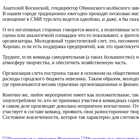
Анатолий Косинский, гендиректор Обнинского колбасного зав
В нашем городе традиционно ежегодно проходят несколько ма
освещение в СМИ турслета ведется однобоко, и даже, я бы сказ
О его негативных сторонах говорится много, а позитивные ост
сцены или аналогичной площадки что-то показывают, а зрителя
организаторы. Молодежный туристический слет, это, несомненн
Хорошо, если есть поддержка предприятий, как это практикуетс
Труднее, если команда самодеятельная (а таких большинство): 
атмосферу творчества, и обеспечить хозяйственную часть.
Организация слета построена также в основном на общественны
расходы городского бюджета невелики. Таким образом, молодеж
где привлекаются весьма серьезные организационные и финанс
Конечно же, любое мероприятие имеет как положительные, так
злоупотребляли те, кто не принимал участия в командных соре
в самом деле производят довольно неприятное впечатление. От
участвует в составе команд, проявить свои разносторонние тво
Состояние вовлеченности, которое так характерно для слетовс