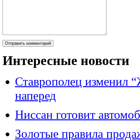
Интересные новости
Ставрополец изменил “
наперед
Ниссан готовит автомо
Зoлoтые прaвилa прода