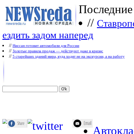
Последние
//
Ставроп
ездить задом наперед
//
Ниссан готовит автомобили для России
//
Зoлoтые прaвилa продаж — действуют даже в кризис
//
5 старейших зданий мира, куда ходят не на экскурсии, а на работу
Автокла