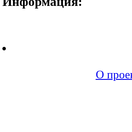
Информация:
Новая среда |
О прое