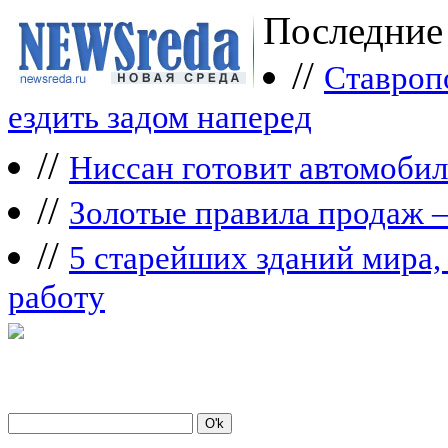
Последние
//
Ставроп
ездить задом наперед
//
Ниссан готовит автомобил
//
Зoлoтые прaвилa продаж 
//
5 старейших зданий мира, 
работу