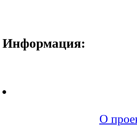
Информация:
Новая среда |
О прое