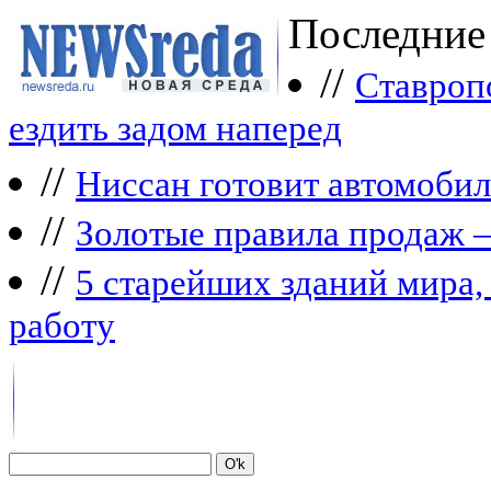
Последние
//
Ставроп
ездить задом наперед
//
Ниссан готовит автомобил
//
Зoлoтые прaвилa продаж 
//
5 старейших зданий мира, 
работу