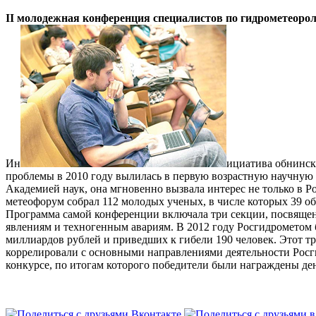
II молодежная конференция специалистов по гидрометеор
Ин
ициатива обнинск
проблемы в 2010 году вылилась в первую возрастную научную
Академией наук, она мгновенно вызвала интерес не только в 
метео­форум собрал 112 молодых ученых, в числе которых 39 о
Программа самой конференции включала три секции, посвяще
явлениям и техногенным авариям. В 2012 году Росгидрометом 
миллиардов рублей и приведших к гибели 190 человек. Этот т
коррелировали с основными направлениями деятельности Росгид
конкурсе, по итогам которого победители были награждены де