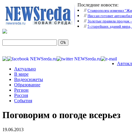
Последние новости:
//
Ставрополец изменил “Жиг
//
Ниссан готовит автомобил
//
Зoлoтые прaвилa продаж 
//
5 старейших зданий мира, 
Автокл
Актуально
В мире
Видеосюжеты
Образование
Регион
Россия
События
Поговорим о погоде всерьез
19.06.2013