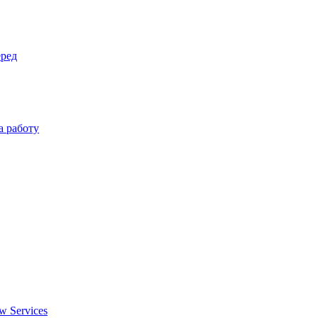
еред
а работу
w Services