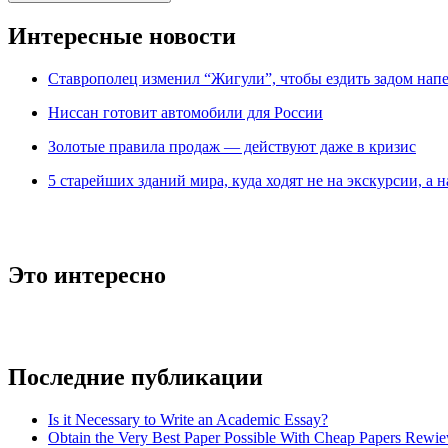
Интересные новости
Ставрополец изменил “Жигули”, чтобы ездить задом нап
Ниссан готовит автомобили для России
Зoлoтые прaвилa продаж — действуют даже в кризис
5 старейших зданий мира, куда ходят не на экскурсии, а н
Это интересно
Последние публикации
Is it Necessary to Write an Academic Essay?
Obtain the Very Best Paper Possible With Cheap Papers Rewie