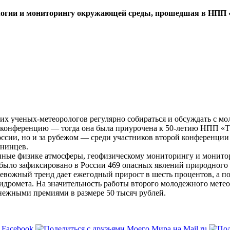
ологии и мониторингу окружающей среды, прошедшая в НПП 
их ученых­-метеорологов регулярно собираться и обсуждать с м
 конференцию — тогда она была приурочена к 50­-летию НПП «
России, но и за рубежом — среди участников второй конференц
бнинцев.
нные физике атмосферы, геофизическому мониторингу и монит
было зафиксировано в России 469 опасных явлений природного 
ревожный тренд дает ежегодный прирост в шесть процентов, а п
ромета. На значительность работы второго молодежного метео­ф
нежными премиями в размере 50 тысяч рублей.