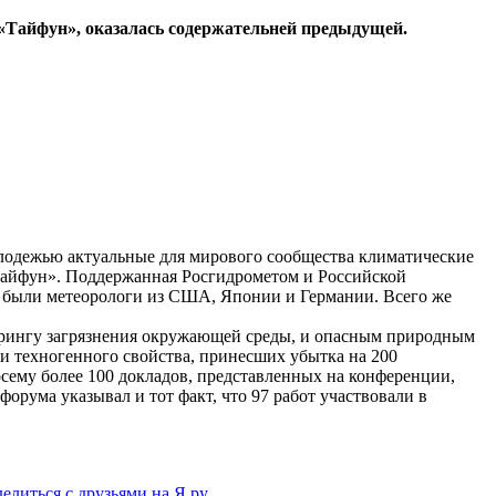
«Тайфун», оказалась содержательней предыдущей.
олодежью актуальные для мирового сообщества климатические
Тайфун». Поддержанная Росгидрометом и Российской
ии были метеорологи из США, Японии и Германии. Всего же
орингу загрязнения окружающей среды, и опасным природным
и техногенного свойства, принесших убытка на 200
осему более 100 докладов, представленных на конференции,
орума указывал и тот факт, что 97 работ участвовали в