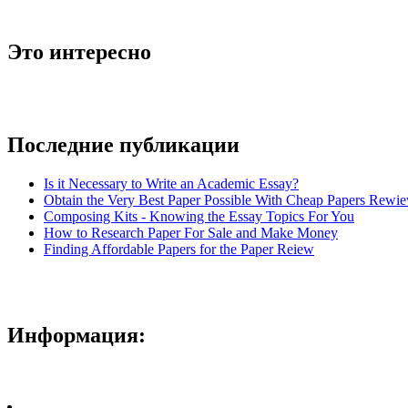
Это интересно
Последние публикации
Is it Necessary to Write an Academic Essay?
Obtain the Very Best Paper Possible With Cheap Papers Rewie
Composing Kits - Knowing the Essay Topics For You
How to Research Paper For Sale and Make Money
Finding Affordable Papers for the Paper Reiew
Информация: