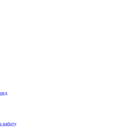
еред
а работу