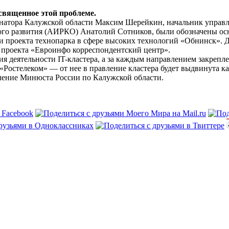
освященное этой проблеме.
ернатора Калужской области Максим Шерейкин, начальник управ
ого развития (АИРКО) Анатолий Сотников, были обозначены о
 проекта технопарка в сфере высоких технологий «Обнинск». Д
проекта «Евро­инфо корреспондентский центр».
 деятельности IT-­кластера, а за каждым направлением закрепл
Ростелеком» — от нее в правление кластера будет выдвинута кан
ление Минюста России по Калужской области.