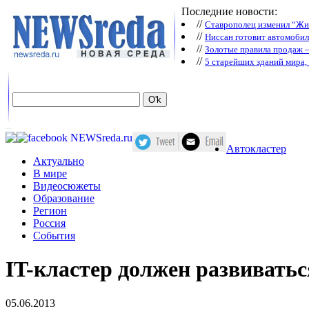
Последние новости:
//
Ставрополец изменил “Жиг
//
Ниссан готовит автомобил
//
Зoлoтые прaвилa продаж 
//
5 старейших зданий мира, 
Автокластер
Актуально
В мире
Видеосюжеты
Образование
Регион
Россия
События
IT-кластер должен развиватьс
05.06.2013