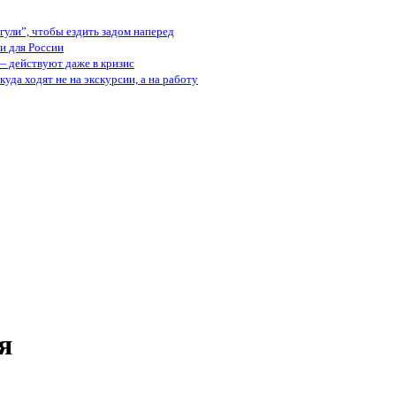
ули”, чтобы ездить задом наперед
и для России
— действуют даже в кризис
куда ходят не на экскурсии, а на работу
я