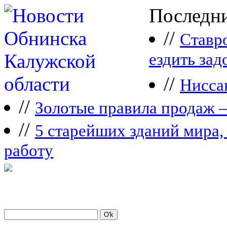
Последни
//
Ставр
ездить зад
//
Нисса
//
Зoлoтые прaвилa продаж 
//
5 старейших зданий мира, 
работу