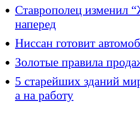
Ставрополец изменил “
наперед
Ниссан готовит автомо
Зoлoтые прaвилa прода
5 старейших зданий мир
а на работу