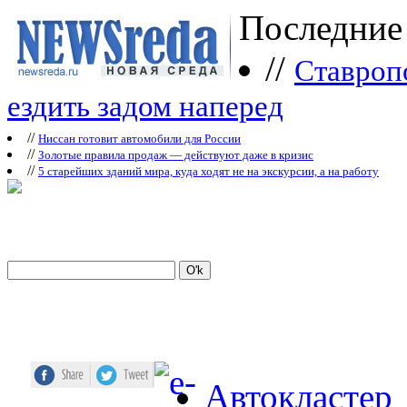
Последние
//
Ставроп
ездить задом наперед
//
Ниссан готовит автомобили для России
//
Зoлoтые прaвилa продаж — действуют даже в кризис
//
5 старейших зданий мира, куда ходят не на экскурсии, а на работу
Автокластер