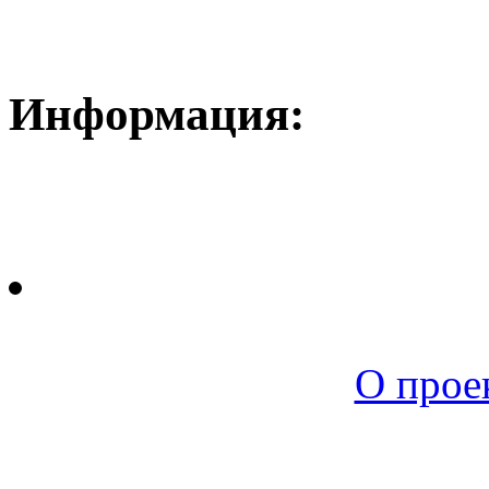
Информация:
Новая среда |
О прое