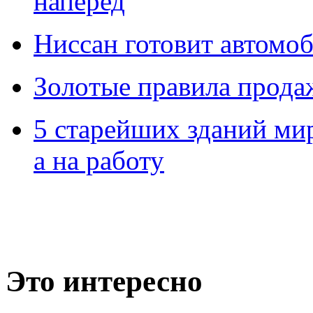
наперед
Ниссан готовит автомо
Зoлoтые прaвилa прода
5 старейших зданий мир
а на работу
Это интересно