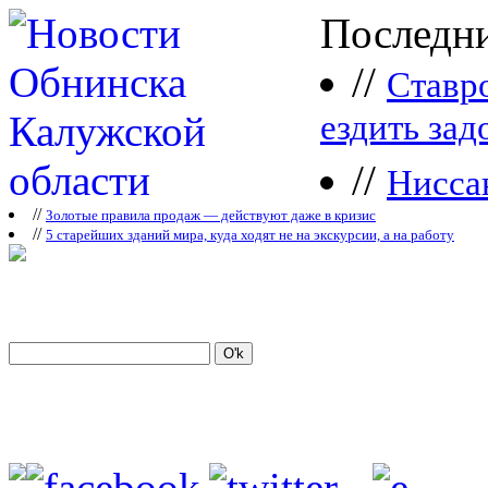
Последни
//
Ставр
ездить зад
//
Нисса
//
Зoлoтые прaвилa продаж — действуют даже в кризис
//
5 старейших зданий мира, куда ходят не на экскурсии, а на работу