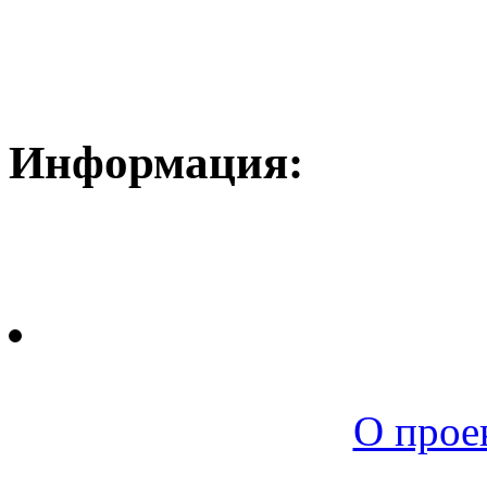
Информация:
Новая среда |
О прое