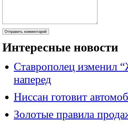
Интересные новости
Ставрополец изменил “
наперед
Ниссан готовит автомо
Зoлoтые прaвилa прода