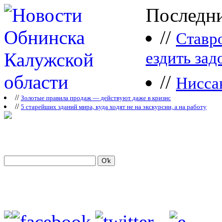
Последни
//
Ставр
ездить зад
//
Нисса
//
Зoлoтые прaвилa продаж — действуют даже в кризис
//
5 старейших зданий мира, куда ходят не на экскурсии, а на работу