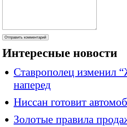
Интересные новости
Ставрополец изменил “
наперед
Ниссан готовит автомо
Зoлoтые прaвилa прода