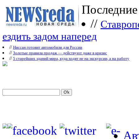
Последние
//
Ставроп
ездить задом наперед
//
Ниссан готовит автомобили для России
//
Зoлoтые прaвилa продаж — действуют даже в кризис
//
5 старейших зданий мира, куда ходят не на экскурсии, а на работу
Ав