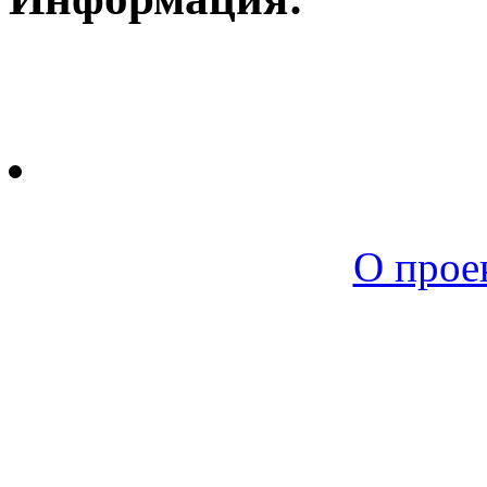
Новая среда |
О прое