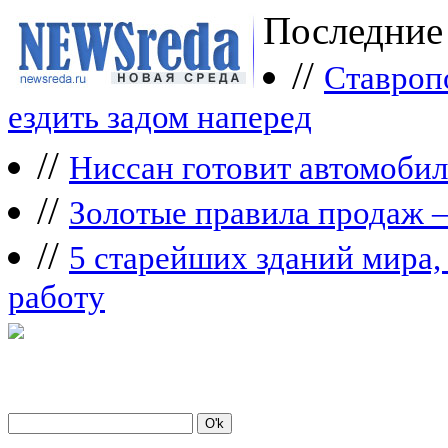
Последние
//
Ставроп
ездить задом наперед
//
Ниссан готовит автомобил
//
Зoлoтые прaвилa продаж 
//
5 старейших зданий мира, 
работу