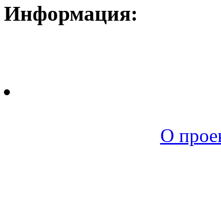
Информация:
Новая среда |
О прое