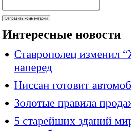
Интересные новости
Ставрополец изменил “
наперед
Ниссан готовит автомо
Зoлoтые прaвилa прода
5 старейших зданий мир