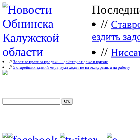
Последни
//
Ставр
ездить зад
//
Нисса
//
Зoлoтые прaвилa продаж — действуют даже в кризис
//
5 старейших зданий мира, куда ходят не на экскурсии, а на работу