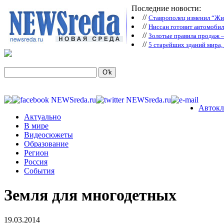
Последние новости:
//
Ставрополец изменил “Жиг
//
Ниссан готовит автомобил
//
Зoлoтые прaвилa продаж 
//
5 старейших зданий мира, 
Автокл
Актуально
В мире
Видеосюжеты
Образование
Регион
Россия
События
Земля для многодетных
19.03.2014