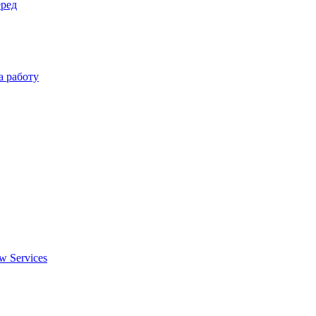
еред
а работу
w Services