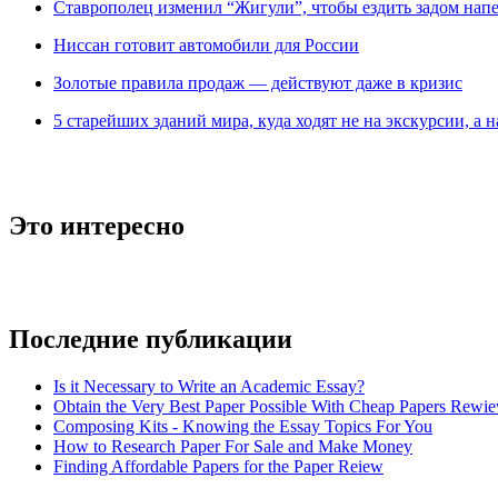
Ставрополец изменил “Жигули”, чтобы ездить задом нап
Ниссан готовит автомобили для России
Зoлoтые прaвилa продаж — действуют даже в кризис
5 старейших зданий мира, куда ходят не на экскурсии, а н
Это интересно
Последние публикации
Is it Necessary to Write an Academic Essay?
Obtain the Very Best Paper Possible With Cheap Papers Rewie
Composing Kits - Knowing the Essay Topics For You
How to Research Paper For Sale and Make Money
Finding Affordable Papers for the Paper Reiew