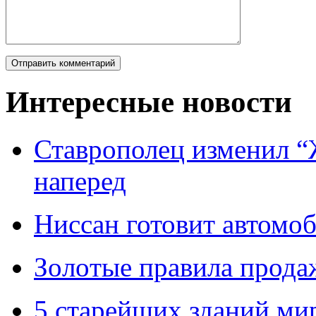
Интересные новости
Ставрополец изменил “
наперед
Ниссан готовит автомо
Зoлoтые прaвилa прода
5 старейших зданий мир