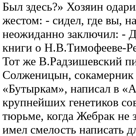
Был здесь?» Хозяин одар
жестом: - сидел, где вы, н
неожиданно заключил: - 
книги о Н.В.Тимофееве-Ре
Тот же В.Радзишевский п
Солженицын, сокамерник 
«Бутыркам», написал в «А
крупнейших генетиков со
тюрьме, когда Жебрак не з
имел смелость написать д