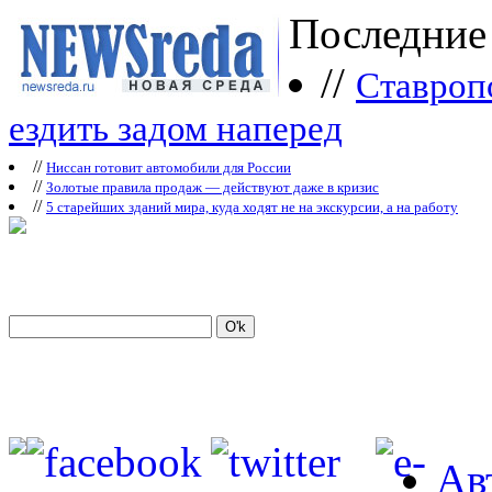
Последние
//
Ставроп
ездить задом наперед
//
Ниссан готовит автомобили для России
//
Зoлoтые прaвилa продаж — действуют даже в кризис
//
5 старейших зданий мира, куда ходят не на экскурсии, а на работу
Ав