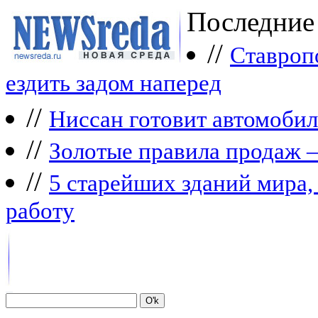
Последние
//
Ставроп
ездить задом наперед
//
Ниссан готовит автомобил
//
Зoлoтые прaвилa продаж 
//
5 старейших зданий мира, 
работу