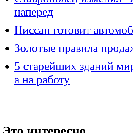
наперед
Ниссан готовит автомо
Зoлoтые прaвилa прода
5 старейших зданий мир
а на работу
Это интересно