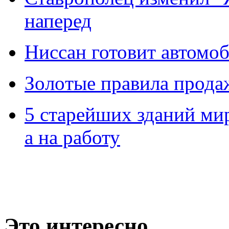
наперед
Ниссан готовит автомо
Зoлoтые прaвилa прода
5 старейших зданий мир
а на работу
Это интересно