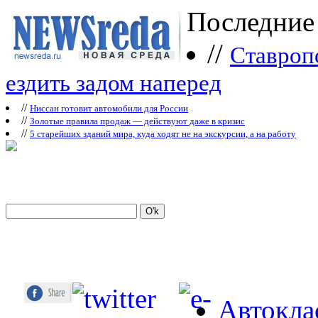
Последние
//
Ставроп
ездить задом наперед
//
Ниссан готовит автомобили для России
//
Зoлoтые прaвилa продаж — действуют даже в кризис
//
5 старейших зданий мира, куда ходят не на экскурсии, а на работу
Автокла