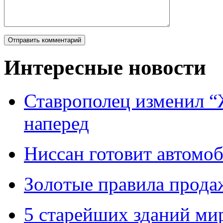
Интересные новости
Ставрополец изменил “
наперед
Ниссан готовит автомо
Зoлoтые прaвилa прода
5 старейших зданий мир