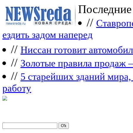
Последние
//
Ставроп
ездить задом наперед
//
Ниссан готовит автомобил
//
Зoлoтые прaвилa продаж 
//
5 старейших зданий мира, 
работу