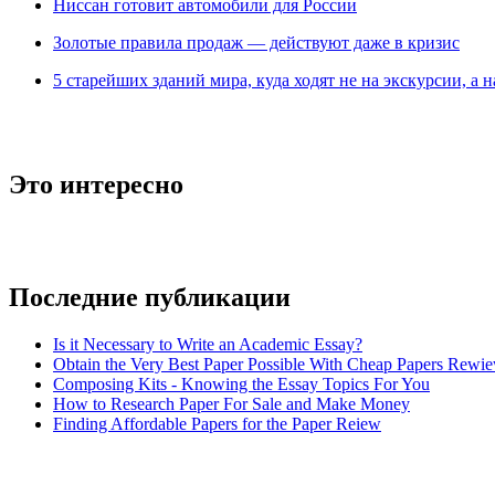
Ниссан готовит автомобили для России
Зoлoтые прaвилa продаж — действуют даже в кризис
5 старейших зданий мира, куда ходят не на экскурсии, а н
Это интересно
Последние публикации
Is it Necessary to Write an Academic Essay?
Obtain the Very Best Paper Possible With Cheap Papers Rewie
Composing Kits - Knowing the Essay Topics For You
How to Research Paper For Sale and Make Money
Finding Affordable Papers for the Paper Reiew