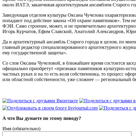
около ИАТЭ, заканчивая архитектурным ансамблем Старого го
Заведующая отделом культуры Оксана Чучелова охарактеризовал
попадают под действие закона «Об охране памятников». Тем н
ФЭИ. Само строение, может, и не примечательно архитектурно
Игорь Курчатов, Ефим Славский, Анатолий Александров, Юрий
Да и архитектурный ансамбль Старого города в целом, по мнен
главный редактор специализированного архитектурного журна
ему государственной защиты».
Со слов Оксаны Чучеловой, в ближайшее время состоится засе
официально приобретут «признаки памятников культурно­-истор
частных руках и на то есть воля собственника, то процесс о
или областной собственности, уже сложнее — региональный бю
А что Вы думаете по этому поводу?
Имя (обязательно)