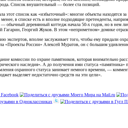
рода. Список внушительный — более ста позиций.
а этот список как «избыточный»: многие объекты находятся за 
е менее, в списке есть и вполне подходящие претенденты, напр
 — обычный деревянный коттедж начала 50-­х годов, но в нем 
 Гагарин, Георгий Жуков. В этом «неприметном» домике отраз
ию экспертов, вполне заслуживает того, чтобы ему придали охр
ла «Проекты России» Алексей Муратов, он с большим удивление
дание комиссии по охране памятников, которая внимательно рас
ического наследия». А до получения ими статуса «памятника» п
формления охранного статуса занимает немного времени, — комм
джет выделяет недостаточно средств на эти цели».