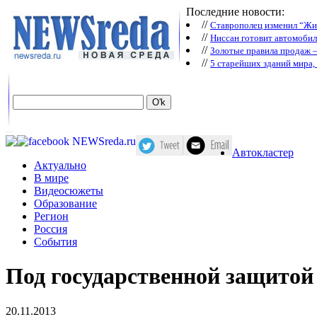
Последние новости:
//
Ставрополец изменил “Жиг
//
Ниссан готовит автомобил
//
Зoлoтые прaвилa продаж 
//
5 старейших зданий мира, 
Автокластер
Актуально
В мире
Видеосюжеты
Образование
Регион
Россия
События
Под государственной защитой
20.11.2013