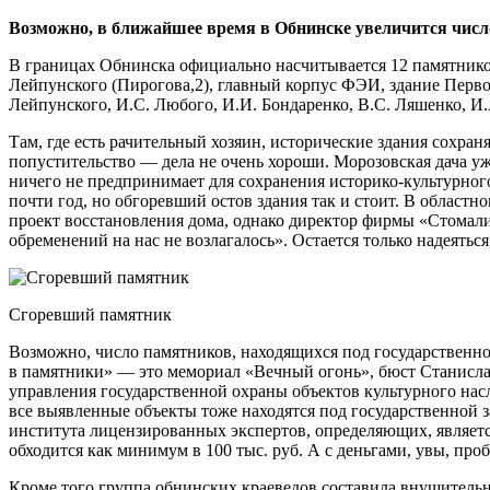
Возможно, в ближайшее время в Обнинске увеличится числ
В границах Обнинска официально насчитывается 12 памятников
Лейпунского (Пирогова,2), главный корпус ФЭИ, здание Перво
Лейпунского, И.С. Любого, И.И. Бондаренко, В.С. Ляшенко, И.А
Там, где есть рачительный хозяин, исторические здания сохран
попустительство — дела не очень хороши. Морозовская дача уж
ничего не предпринимает для сохранения историко­-культурног
почти год, но обгоревший остов здания так и стоит. В областно
проект восстановления дома, однако директор фирмы «Стомал
обременений на нас не возлагалось». Остается только надеятьс
Сгоревший памятник
Возможно, число памятников, находящихся под государственной
в памятники» — это мемориал «Вечный огонь», бюст Станислав
управления государственной охраны объектов культурного насл
все выявленные объекты тоже находятся под государственной з
института лицензированных экспертов, определяющих, является
обходится как минимум в 100 тыс. руб. А с деньгами, увы, про
Кроме того группа обнинских краеведов составила внушитель