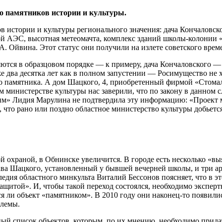
о памятников истории и культуры.
 истории и культуры регионального значения: дача Кончаловско
й АЭС, высотная метеомачта, комплекс зданий школы­-колонии «
. Ойвина. Этот статус они получили на излете советского време
яются в образцовом порядке — к примеру, дача Кончаловского — 
е два десятка лет как в полном запустении — Росимущество не х
о памятника. А дом Шацкого, 4, приобретенный фирмой «Стомали
м министерстве культуры нас заверили, что по закону в данном с
им» Лидия Марулина не подтвердила эту информацию: «Проект м
я, что рано или поздно областное министерство культуры добьетс
 охраной, в Обнинске увеличится. В городе есть несколько «вы
а Шацкого, установленный у бывшей вечерней школы, и три арх
едия областного минкульта Виталий Бессонов поясняет, что в э
ащитой». И, чтобы такой переход состоялся, необходимо экспер
 ли объект «памятником». В 2010 году они наконец­-то появилис
блемы.
ный список объектов, которым, по их мнению, необходимо прид