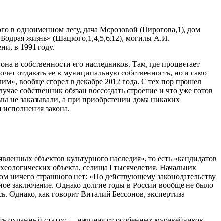
го в одноименном лесу, дача Морозовой (Пирогова,1), дом
Бодрая жизнь» (Шацкого,1,4,5,6,12), могилы А.И.
ни, в 1991 году.
она в собственности его наследников. Там, где процветает
очет отдавать ее в муниципальную собственность, но и само
м», вообще сгорел в декабре 2012 года. С тех пор прошел
лучае собственник обязан воссоздать строение и что уже готов
ы не заказывали, а при приобретении дома никаких
я исполнения закона.
явленных объектов культурного наследия», то есть «кандидатов
еологических объекта, селища I тысячелетия. Начальник
том ничего страшного нет: «По действующему законодательству
тное заключение. Однако долгие годы в России вообще не было
ь. Однако, как говорит Виталий Бессонов, экспертиза
ать охранный статус — начиная от особенных муравейников