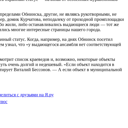
пределами Обнинска, другие, не являясь рукотворными, не
имер, домик Курчатова, неподалеку от проходной промплощадки
либо жили, либо останавливались выдающиеся люди — тот же
ились многие интересные страницы нашего города.
анный статус. Когда, например, на днях Обнинск посетил
м узнал, что «у выдающегося ансамбля нет соответствующей
смотрит список краеведов и, возможно, некоторые объекты
уть очень долгий и недешевый. «Если объект находится в
ентирует Виталий Бессонов. — А если объект в муниципальной