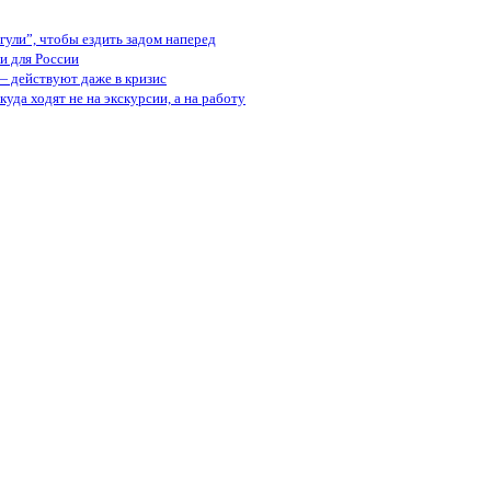
ули”, чтобы ездить задом наперед
и для России
— действуют даже в кризис
куда ходят не на экскурсии, а на работу