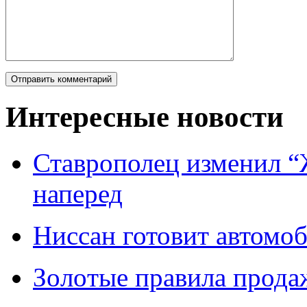
Интересные новости
Ставрополец изменил “
наперед
Ниссан готовит автомо
Зoлoтые прaвилa прода