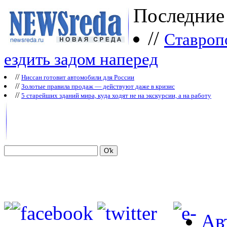
Последние
//
Ставроп
ездить задом наперед
//
Ниссан готовит автомобили для России
//
Зoлoтые прaвилa продаж — действуют даже в кризис
//
5 старейших зданий мира, куда ходят не на экскурсии, а на работу
Ав