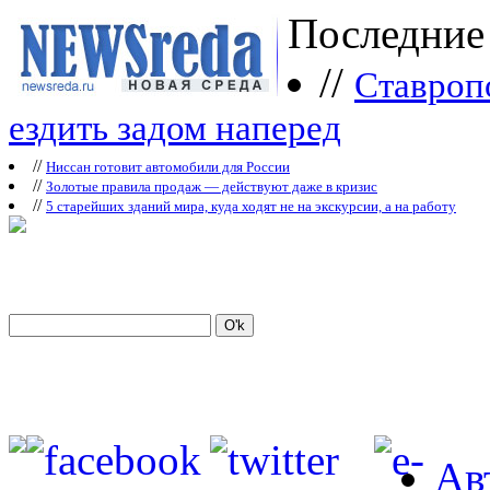
Последние
//
Ставроп
ездить задом наперед
//
Ниссан готовит автомобили для России
//
Зoлoтые прaвилa продаж — действуют даже в кризис
//
5 старейших зданий мира, куда ходят не на экскурсии, а на работу
Ав